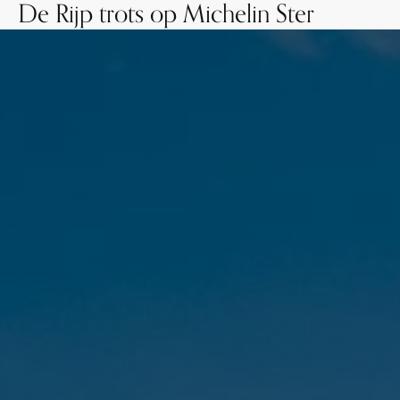
De Rijp trots op Michelin Ster
Ga naar de inhoud