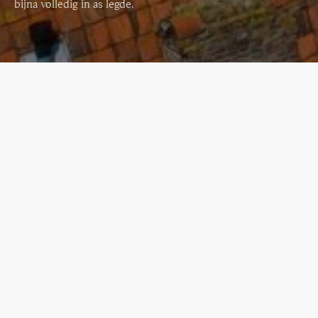
bijna volledig in as legde.
DE DRIE JANNEN
Na het bezoek aan De Rijp weet je
alles over het leven van de drie
Jannen. Inwoners die een
onuitwisbare indruk achterlieten en
nog altijd wereldberoemd zijn.