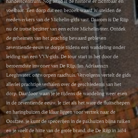
handelscentrum. Nog altijd is de historie er zichtbaar en
voelbaar. ‘Een dorp dat een bezoek waard is’ stelden de
medewerkers van de Michelin-gids vast. Daarom is De Rijp
nu de trotse bezitter van een echte Michelin-ster. Ontdek
de geheimen van het prachtig bewaard gebleven
zeventiende-eeuwse dorpje tijdens een wandeling onder
leiding van een VVV-gids. De tour start in het door de
beroemdste inwoner van De Rijp, Jan Adriaanszn
Leeghwater, ontworpen raadhuis. Vervolgens vertelt de gids
allerlei prachtige verhalen over de geschiedenis van het
dorp. Daardoor waan je je tijdens de wandeling weer even
in de zeventiende eeuw. Je ziet als het ware de fluitschepen
en haringbuizen die klaar liggen voor vertrek naar de
Oostzee, je kunt de specerijen in de pakhuizen bijna ruiken
en je voelt de hitte van de grote brand, die De Rijp in 1654